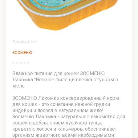
ЖИВАЯ
ЗООМЕНЮ
Натуральные
Консервы
СИЛА -
- корма
лакомства из
для собак
корма
холистик
охлажденного
и кошек
холистик
и супер-
мяса
Vitamin и
и супер
премиум
"Гордость
ЗООМЕНЮ
премиум
класса
Охотника"
Артикул:
нет
Консервы
класса
для собак
для собак
Серия Дикое
для собак
ЗООМЕНЮ
VITAMIN
УДОВОЛЬСТВИЕ
Зооменю -
325 и 850
и ЗДОРОВЬЕ
Специальные
Живая
грамм
рационы для
сила
Влажное питание для кошек ЗООМЕНЮ
Лакомства
собак
Юнга
Лакомка "Нежное филе цыпленка с тунцом в
Консервы
из
чувствительным
желе
для
Говядины
пищеварением
Живая
кошек
сила
ЗООМЕНЮ Лакомка консервированный корм
VITAMIN
Лакомства для
Зооменю -
Шорт-
для кошек - это сочетание нежной грудки
325
ДРЕССИРОВКИ
монопротеиновые
трек
индейки и лосося в натуральном желе!
грамм
корма супер-
Зооменю Лакомка - натуральное лакомство для
премиум класса
Живая
кошек с добавлением кусочков тунца,
Консервы
Говядина/рубец
сила
креветок, лосося и кальмаров, обеспечивает
для собак
Фитнес
организм животного всеми необходимыми
Зооменю