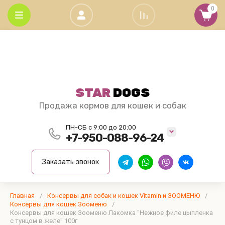
0
C
G
V
А - Я
Grand Dog
ЗАПЕЧЁННЫЕ
Сухие
Витамины,
- сухие
КОРМА Super
корма
хондропротек
Clan
Grand
VITAMIN
Гордость
корма
premium
для
и масла
Dog
Охотника
для собак
class
кошек
STAR
DOGS
Витамины,
Super
Grand Cat,
Деликатес
Продажа кормов для кошек и собак
хондропротектор
Premium
Зооменю,
Дичь
и Масла Живая
Class и
Живая
ПН-СБ с 9:00 до 20:00
Сила и Будь
Живая
холистик
Сила
+7-950-088-96-24
Здоров
Сила
Super
Бридер
Premium
ЗООМЕНЮ
Заказать звонок
упаковки
class
корма
Фармакс
для
Корма
собак
Главная
/
Консервы для собак и кошек Vitamin и ЗООМЕНЮ
для
/
Grand
Консервы для кошек Зооменю
/
кошек
Консервы для кошек Зооменю Лакомка "Нежное филе цыпленка
Dog 15
Grand
с тунцом в желе" 100г
кг