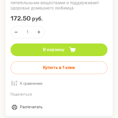
Зооменю
питательными веществами и поддерживает
-
здоровье домашнего любимца.
Холистик
Утка/
172.50
руб.
лосось
Ветеринарные
Деликатес
ламистеры
Дичь
Зооменю
(товары
для
В корзину
людей) -
Паштеты и
риеты
Купить в 1 клик
К сравнению
Поделиться
Распечатать