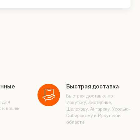
енные
Быстрая доставка
Быстрая доставка по
 для
Иркутску, Листвянке,
к и кошек
Шелехову, Ангарску, Усолью-
Сибирскому и Иркутской
области