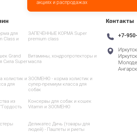
акциях и распродажах
зин
Контакты
орма для
ЗАПЕЧЁННЫЕ КОРМА Super
+7-950
m Class и
premium class
Иркутск
Иркутск
шек Grand
Витамины, хондропротекторы и
я Сила Super
масла
Молоде
Ангарск
а холистик и
ЗООМЕНЮ - корма холистик и
сса для
супер-премиум класса для
собак
ства из
Консервы для собак и кошек
 "Гордость
Vitamin и ЗООМЕНЮ
истеры
Деликатес Дичь (товары для
людей) - Паштеты и риеты