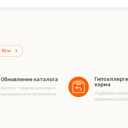
 10 кг
Гипоаллерг
Обновление каталога
корма
Каталог товаров регулярно
Подберем корма
расширяется и пополняется
капризных соба