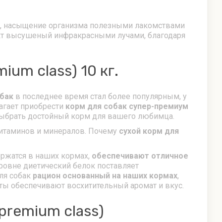
ие, насыщение организма полезными лакомствами
дукт высушеный инфракрасными лучами, благодаря
um class) 10 кг.
обак
в последнее время стал более популярным, у
агает приобрести
корм для собак супер-премиум
выбрать достойный корм для вашего любимца.
витаминов и минералов. Почему
сухой корм для
ержатся в наших кормах,
обеспечивают отличное
уровне диетический белок поставляет
ля собак
рацион основанный на наших кормах
,
ты обеспечивают восхитительный аромат и вкус.
premium class)