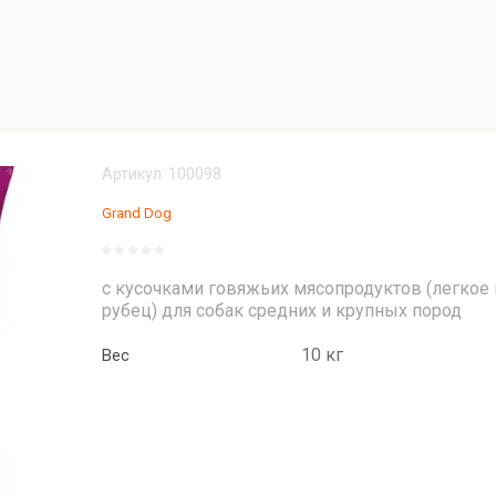
Корма для кошек Живая Сила
Premium Class
- корма холистик и
Натуральные лакомства 
емиум класса для собак
охлажденного мяса "Гор
Охотника"
 Специальные рационы
 чувствительным
Серия Дикое УДОВОЛЬСТВИЕ
Артикул:
100098
ием
ЗДОРОВЬЕ
Grand Dog
 монопротеиновые корма
Лакомства из Говядины
иум класса Говядина/
Лакомства для ДРЕССИРОВК
с кусочками говяжьих мясопродуктов (легкое 
рубец) для собак средних и крупных пород
 Холистик Утка/лосось
10 кг
Вес
с Дичь (товары для
 Паштеты и риеты