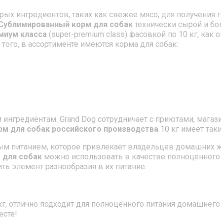
ых ингредиентов, таких как свежее мясо, для получения 
Сублимированный корм для собак
технически сырой и бо
миум класса
(super-premium class) фасовкой по 10 кг, как 
того, в ассортименте имеются корма для собак:
ингредиентам. Grand Dog сотрудничает с приютами, магаз
рм для собак российского производства
10 кг имеет так
ым питанием, которое привлекает владельцев домашних ж
 для собак
можно использовать в качестве полноценного
ть элемент разнообразия в их питание.
кг, отлично подходит для полноценного питания домашнег
есте!