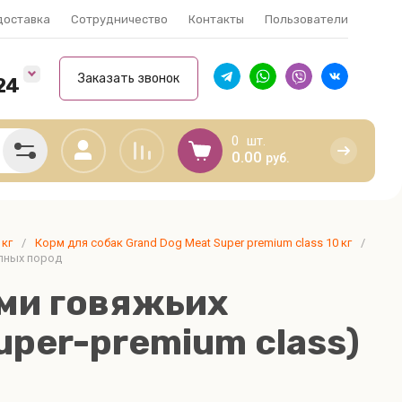
доставка
Сотрудничество
Контакты
Пользователи
Заказать звонок
24
0
0.00
руб.
and Cat,
Витамины, хондропротекторы и
 кг
/
Корм для собак Grand Dog Meat Super premium class 10 кг
/
per
масла
упных пород
Витамины, хондропротекторы и
ами говяжьих
Масла Живая Сила и Будь Здоров
uper
per-premium class)
uper
 корма