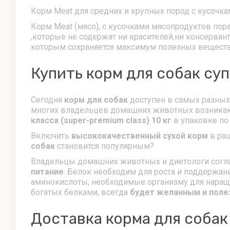
Корм Meat для средних и крупных пород с кусочка
Корм Meat (мясо), с кусочками мясопродуктов по
,которые не содержат ни красителей,ни консерва
которым сохраняется максимум полезных веществ
Купить корм для собак суп
Сегодня
корм для собак
доступен в самых разных
многих владельцев домашних животных возникают
класса (super-premium class) 10 кг
в упаковке по
Включить
высококачественный сухой корм
в рац
собак
становится популярным?
Владельцы домашних животных и диетологи согла
питание
. Белок необходим для роста и поддержан
аминокислоты, необходимые организму для наращи
богатых белками, всегда
будет желанным и пол
Доставка корма для собак