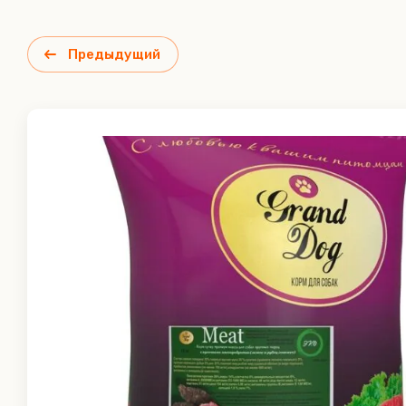
Предыдущий
ЖИВАЯ СИЛА - корма холистик и
ЗООМЕНЮ 
супер премиум класса для собак
супер-пр
Живая сила Юнга
Зооменю -
для собак
Живая сила Шорт-трек
пищеварен
Живая сила Фитнес
Зооменю -
супер-прем
рубец
Зооменю -
Ветеринарные ламистеры
Деликате
Зооменю
людей) -