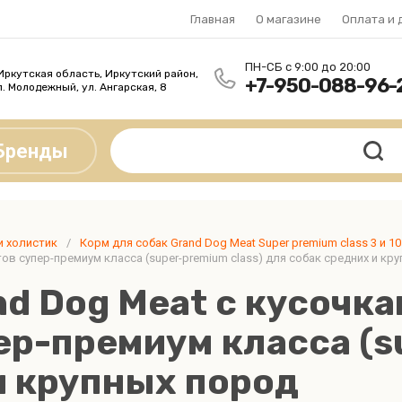
Главная
О магазине
Оплата и 
ПН-СБ с 9:00 до 20:00
Иркутская область, Иркутский район,
+7-950-088-96-
п. Молодежный, ул. Ангарская, 8
Бренды
А - Я
НЫЕ КОРМА Super
Сухие корма для кошек Gr
 и холистик
/
Корм для собак Grand Dog Meat Super premium class 3 и 10
lass
Зооменю, Живая Сила Su
AMIN
Гордость Охотника
в супер-премиум класса (super-premium class) для собак средних и кр
Premium class
nd Dog Meat с кусочк
Деликатес Дичь
Корма для кошек Grand Cat S
Premium Class
Живая Сила
р-премиум класса (su
Корма для кошек Зооменю S
ЗООМЕНЮ
и крупных пород
Premium Class, Ветеринарные
Фармакс