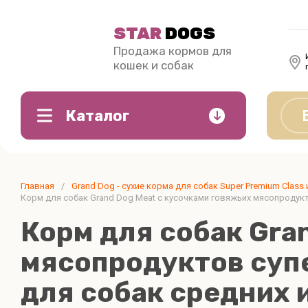
STAR
DOGS
Продажа кормов для
кошек и собак
Каталог
C
G
V
Grand Dog - сухие корма для собак
ЗАПЕЧЁН
Главная
/
Grand Dog - сухие корма для собак Super Premium Class
Super Premium Class и холистик
premium c
Clan
Grand Dog
VIT
Корм для собак Grand Dog Meat с кусочками говяжьих мясопродукто
Бридер упаковки корма для собак
Корм для собак Gra
Grand Dog 15 кг
мясопродуктов супе
Корм для собак Grand Dog Super
premium class 3 и 10 кг
для собак средних 
Grand Dog Special Line 3 и 10 кг