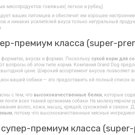
ми мясопродуктов говяжьих( легкое и рубец)
радует ваших питомцев и обеспечит им хорошее настроен
нтов и никаких усилителей вкуса только натуральный про
.
ер-премиум класса (super-premi
 форматах, вкусах и формах. Поскольку
сухой корм для с
 вопросы об этом типе корма. Компания Grand Dog предл
 выгодной цене. Широкий ассортимент вкусов позволяет 
ион вашей собаки — это предоставить ей полный список 
сны с тем, что
высококачественные белки
, которые сод
ия почти всех тканей организма собаки. На молекулярном 
вания волос, кожи, мышц, хрящей, сухожилий и связок. Д
езным
, потому что высококачественные мясные ингредиен
 супер-премиум класса (super-