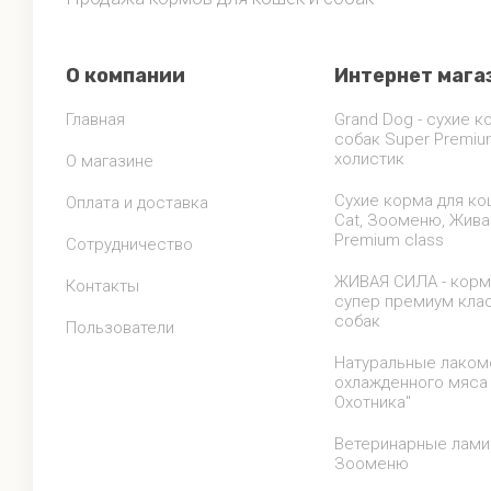
О компании
Интернет мага
Главная
Grand Dog - сухие к
собак Super Premiu
холистик
О магазине
Сухие корма для ко
Оплата и доставка
Cat, Зооменю, Жива
Premium class
Сотрудничество
ЖИВАЯ СИЛА - корм
Контакты
супер премиум кла
собак
Пользователи
Натуральные лаком
охлажденного мяса
Охотника"
Ветеринарные лам
Зооменю