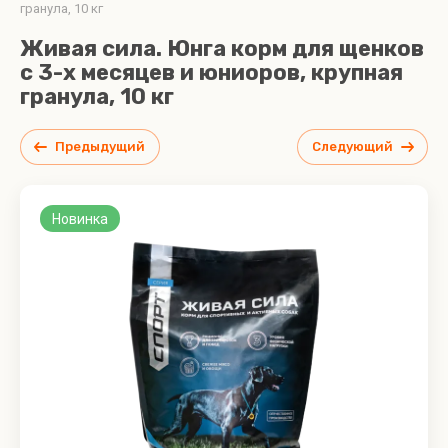
Cat
гранула, 10 кг
Super
Корм
Premium
Живая сила. Юнга корм для щенков
для
Class
с 3-х месяцев и юниоров, крупная
собак
гранула, 10 кг
Grand
Корма для
Dog
кошек
Super
Зооменю
Предыдущий
Следующий
premium
Super
class 3 и
Premium
10 кг
Class,
Новинка
Ветеринарные
Grand
корма
Dog
Special
Корма
Line 3 и
для
10 кг
кошек
Живая
Сила
Super
Premium
Class