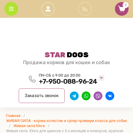
0
C
G
V
А - Я
Grand Dog
ЗАПЕЧЁННЫЕ
Сухие
Витамины,
- сухие
КОРМА Super
корма
хондропротек
Clan
Grand
VITAMIN
Гордость
корма
premium
для
и масла
Dog
Охотника
для собак
class
кошек
STAR
DOGS
Витамины,
Super
Grand Cat,
Деликатес
Продажа кормов для кошек и собак
хондропротектор
Premium
Зооменю,
Дичь
и Масла Живая
Class и
Живая
ПН-СБ с 9:00 до 20:00
Сила и Будь
Живая
холистик
Сила
+7-950-088-96-24
Здоров
Сила
Super
Бридер
Premium
ЗООМЕНЮ
Заказать звонок
упаковки
class
корма
Фармакс
для
Корма
собак
Главная
/
для
Grand
ЖИВАЯ СИЛА - корма холистик и супер премиум класса для собак
кошек
/
Dog 15
Живая сила Юнга
/
Grand
Живая сила. Юнга для щенков с 3-х месяцев и юниоров, крупная
кг