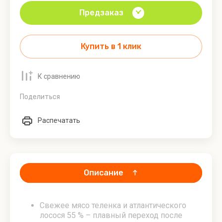
Зооменю
-
Предзаказ
Холистик
Утка/
лосось
Купить в 1 клик
Ветеринарные
Деликатес
ламистеры
Дичь
К сравнению
Зооменю
(товары
для
Поделиться
людей) -
Паштеты и
Распечатать
риеты
Описание
Свежее мясо теленка и атлантического
лосося 55 % – плавный переход после