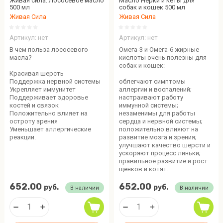
Живая сила. Лососевое масло
Масло Нерки и кеты для
500 мл
собак и кошек 500 мл
Живая Сила
Живая Сила
Артикул:
нет
Артикул:
нет
В чем польза лососевого
Омега-3 и Омега-6 жирные
масла?
кислоты очень полезны для
собак и кошек:
Красивая шерсть
Поддержка нервной системы
облегчают симптомы
Укрепляет иммунитет
аллергии и воспалений;
Поддерживает здоровье
настраивают работу
костей и связок
иммунной системы;
Положительно влияет на
незаменимы для работы
остроту зрения
сердца и нервной системы;
Уменьшает аллергические
положительно влияют на
реакции.
развитие мозга и зрения;
улучшают качество шерсти и
ускоряют процесс линьки;
правильное развитие и рост
щенков и котят.
652.00
652.00
руб.
руб.
В наличии
В наличии