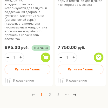
хондроитин.
Корм с телятиной для щенков
Хондропротекторы
и юниоров с 3 месяцев
используются для защиты и
поддержания здоровья
суставов. Квартет из MSM
(органической серы),
гидролизата коллагена,
глюкозамина и хондроитина
восполняет потребность
организма собак в этих
элементах.
895.00
7 750.00
руб.
руб.
В наличии
Купить в 1 клик
Купить в 1 клик
К сравнению
К сравнению
1
2
3