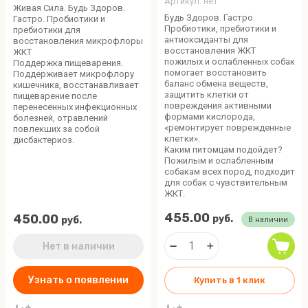
Артикул:
нет
Живая Сила. Будь Здоров.
Будь Здоров. Гастро.
Гастро. Пробиотики и
Пробиотики, пребиотики и
пребиотики для
антиоксиданты для
восстановления микрофлоры
восстановления ЖКТ
ЖКТ
пожилых и ослабленных собак
Поддержка пищеварения.
помогает восстановить
Поддерживает микрофлору
баланс обмена веществ,
кишечника, восстанавливает
защитить клетки от
пищеварение после
повреждения активными
перенесенных инфекционных
формами кислорода,
болезней, отравлений
«ремонтирует поврежденные
повлекших за собой
клетки».
дисбактериоз.
Каким питомцам подойдет?
Пожилым и ослабленным
собакам всех пород, подходит
для собак с чувствительным
ЖКТ.
455.00
450.00
руб.
руб.
В наличии
Нет в наличии
Узнать о появлении
Купить в 1 клик