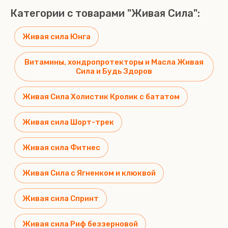
Cat
Категории с товарами "Живая Сила":
Super
Корм
Premium
для
Class
Живая сила Юнга
собак
Grand
Корма для
Dog
Витамины, хондропротекторы и Масла Живая
кошек
Super
Сила и Будь Здоров
Зооменю
premium
Super
class 3 и
Premium
Живая Сила Холистик Кролик с бататом
10 кг
Class,
Ветеринарные
Grand
Живая сила Шорт-трек
корма
Dog
Special
Корма
Живая сила Фитнес
Line 3 и
для
10 кг
кошек
Живая Сила с Ягненком и клюквой
Живая
Сила
Super
Живая сила Спринт
Premium
Class
Живая сила Риф беззерновой