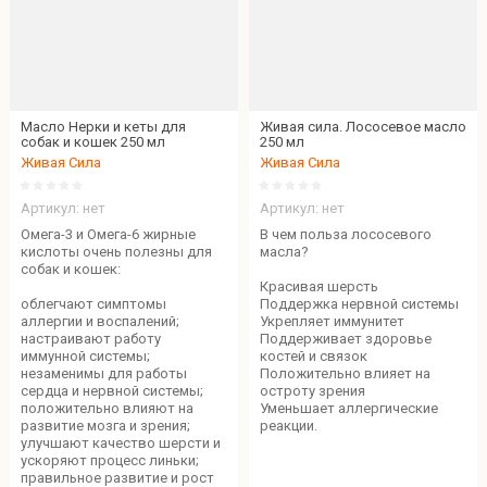
Зооменю
Название - А-Я
-
Холистик
Утка/
лосось
Масло Нерки и кеты для
Живая сила. Лососевое масло
Ветеринарные
Деликатес
собак и кошек 250 мл
250 мл
ламистеры
Дичь
Живая Сила
Живая Сила
Зооменю
(товары
для
Артикул:
нет
Артикул:
нет
людей) -
Омега-3 и Омега-6 жирные
В чем польза лососевого
Паштеты и
кислоты очень полезны для
масла?
собак и кошек:
риеты
Красивая шерсть
облегчают симптомы
Поддержка нервной системы
аллергии и воспалений;
Укрепляет иммунитет
настраивают работу
Поддерживает здоровье
иммунной системы;
костей и связок
незаменимы для работы
Положительно влияет на
сердца и нервной системы;
остроту зрения
положительно влияют на
Уменьшает аллергические
развитие мозга и зрения;
реакции.
улучшают качество шерсти и
ускоряют процесс линьки;
правильное развитие и рост